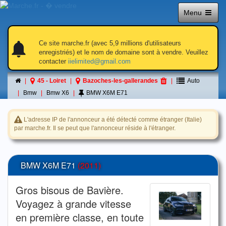
Menu
notifications
notifications_active
notifications
Ce site marche.fr (avec 5,9 millions d'utilisateurs
enregistriés) et le nom de domaine sont à vendre. Veuillez
contacter
iielimited@gmail.com
Petite annonce
45 - Loiret
Bazoches-les-gallerandes
Auto
á Bazoches-les-gallerandes
Bmw
Bmw X6
BMW X6M E71
L'adresse IP de l'annonceur a été détecté comme étranger (Italie)
par marche.fr. Il se peut que l'annonceur réside à l'étranger.
BMW X6M E71
(2011)
Gros bisous de Bavière.
Voyagez à grande vitesse
en première classe, en toute