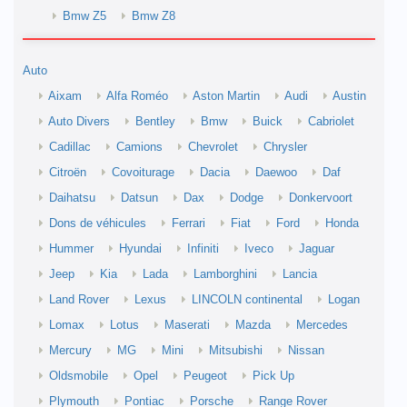
Bmw Z5
Bmw Z8
Auto
Aixam
Alfa Roméo
Aston Martin
Audi
Austin
Auto Divers
Bentley
Bmw
Buick
Cabriolet
Cadillac
Camions
Chevrolet
Chrysler
Citroën
Covoiturage
Dacia
Daewoo
Daf
Daihatsu
Datsun
Dax
Dodge
Donkervoort
Dons de véhicules
Ferrari
Fiat
Ford
Honda
Hummer
Hyundai
Infiniti
Iveco
Jaguar
Jeep
Kia
Lada
Lamborghini
Lancia
Land Rover
Lexus
LINCOLN continental
Logan
Lomax
Lotus
Maserati
Mazda
Mercedes
Mercury
MG
Mini
Mitsubishi
Nissan
Oldsmobile
Opel
Peugeot
Pick Up
Plymouth
Pontiac
Porsche
Range Rover