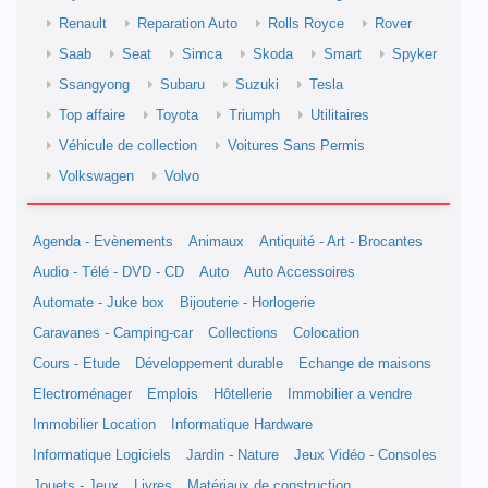
Renault
Reparation Auto
Rolls Royce
Rover
Saab
Seat
Simca
Skoda
Smart
Spyker
Ssangyong
Subaru
Suzuki
Tesla
Top affaire
Toyota
Triumph
Utilitaires
Véhicule de collection
Voitures Sans Permis
Volkswagen
Volvo
Agenda - Evènements
Animaux
Antiquité - Art - Brocantes
Audio - Télé - DVD - CD
Auto
Auto Accessoires
Automate - Juke box
Bijouterie - Horlogerie
Caravanes - Camping-car
Collections
Colocation
Cours - Etude
Développement durable
Echange de maisons
Electroménager
Emplois
Hôtellerie
Immobilier a vendre
Immobilier Location
Informatique Hardware
Informatique Logiciels
Jardin - Nature
Jeux Vidéo - Consoles
Jouets - Jeux
Livres
Matériaux de construction