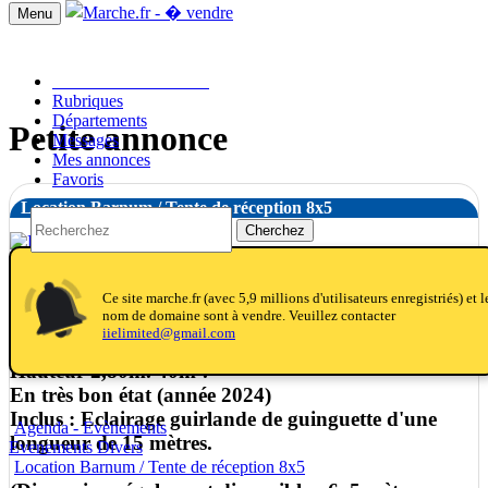
Menu
Passer une annonce!!
Rubriques
Départements
Petite annonce
Messages
Mes annonces
Favoris
Location Barnum / Tente de réception 8x5
Cherchez
notifications
notifications_active
notifications
Ce site marche.fr (avec 5,9 millions d'utilisateurs enregistriés) et l
nom de domaine sont à vendre. Veuillez contacter
Location barnum de dimensions 8x5 mètres.
iielimited@gmail.com
Couleur blanc. Matériel professionnel
Hauteur 2,80m. 40m².
En très bon état (année 2024)
Inclus : Eclairage guirlande de guinguette d'une
Agenda - Evènements
longueur de 15 mètres.
Evenements Divers
Location Barnum / Tente de réception 8x5