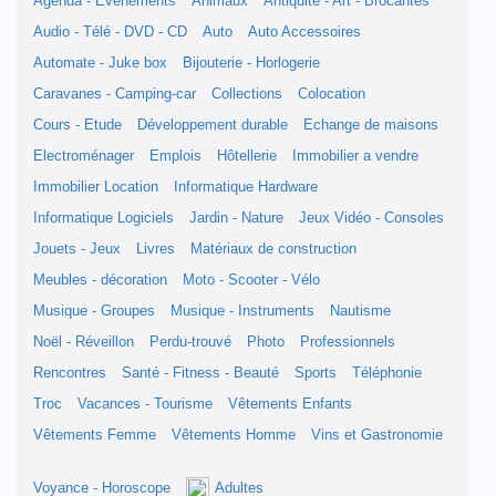
Agenda - Evènements
Animaux
Antiquité - Art - Brocantes
Audio - Télé - DVD - CD
Auto
Auto Accessoires
Automate - Juke box
Bijouterie - Horlogerie
Caravanes - Camping-car
Collections
Colocation
Cours - Etude
Développement durable
Echange de maisons
Electroménager
Emplois
Hôtellerie
Immobilier a vendre
Immobilier Location
Informatique Hardware
Informatique Logiciels
Jardin - Nature
Jeux Vidéo - Consoles
Jouets - Jeux
Livres
Matériaux de construction
Meubles - décoration
Moto - Scooter - Vélo
Musique - Groupes
Musique - Instruments
Nautisme
Noël - Réveillon
Perdu-trouvé
Photo
Professionnels
Rencontres
Santé - Fitness - Beauté
Sports
Téléphonie
Troc
Vacances - Tourisme
Vêtements Enfants
Vêtements Femme
Vêtements Homme
Vins et Gastronomie
Voyance - Horoscope
Adultes