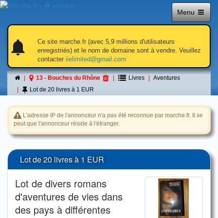
Menu
otifications
otifications_active
otifications
Ce site marche.fr (avec 5,9 millions d'utilisateurs
enregistriés) et le nom de domaine sont à vendre. Veuillez
contacter
iielimited@gmail.com
Petite annonce
13 - Bouches du Rhône
Livres
Aventures
á 13 - Bouches du Rhône
Lot de 20 livres à 1 EUR
L'adresse IP de l'annonceur n'a pas été reconnue par marche.fr. Il se
peut que l'annonceur réside à l'étranger.
Lot de 20 livres à 1 EUR
Lot de divers romans
d'aventures de vies dans
des pays à différentes