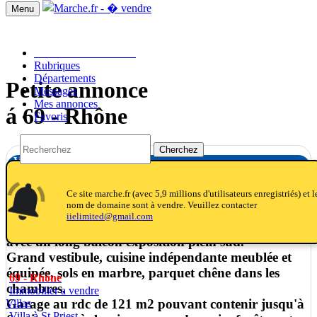
Menu
Passer une annonce!!
Rubriques
Départements
Petite annonce
Messages
Mes annonces
á 69 - Rhône
Favoris
Cherchez
Villa à St Priest
notifications
notifications_active
notifications
Ce site marche.fr (avec 5,9 millions d'utilisateurs enregistriés) et l
nom de domaine sont à vendre. Veuillez contacter
Construction traditionnelle, menuiseries en bois
iielimited@gmail.com
triple vitrage, volets roulants électriques sur un étage
avec un long balcon exposition plein sud.
Grand vestibule, cuisine indépendante meublée et
équipée, sols en marbre, parquet chêne dans les
69 - Rhône
chambres.
Immobilier a vendre
Garage au rdc de 121 m2 pouvant contenir jusqu'à
Villas
Villa à St Priest