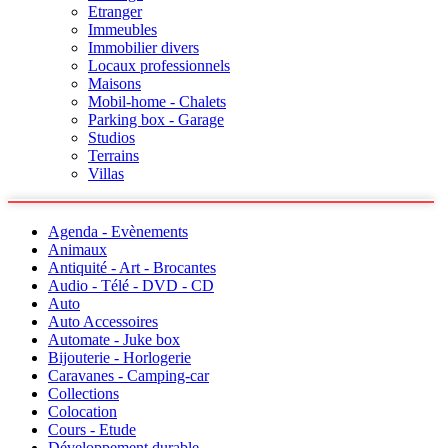
Etranger
Immeubles
Immobilier divers
Locaux professionnels
Maisons
Mobil-home - Chalets
Parking box - Garage
Studios
Terrains
Villas
Agenda - Evènements
Animaux
Antiquité - Art - Brocantes
Audio - Télé - DVD - CD
Auto
Auto Accessoires
Automate - Juke box
Bijouterie - Horlogerie
Caravanes - Camping-car
Collections
Colocation
Cours - Etude
Développement durable