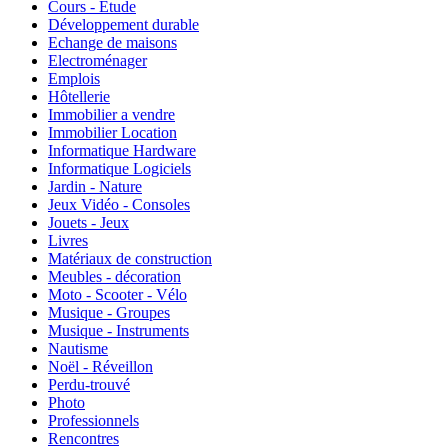
Cours - Etude
Développement durable
Echange de maisons
Electroménager
Emplois
Hôtellerie
Immobilier a vendre
Immobilier Location
Informatique Hardware
Informatique Logiciels
Jardin - Nature
Jeux Vidéo - Consoles
Jouets - Jeux
Livres
Matériaux de construction
Meubles - décoration
Moto - Scooter - Vélo
Musique - Groupes
Musique - Instruments
Nautisme
Noël - Réveillon
Perdu-trouvé
Photo
Professionnels
Rencontres