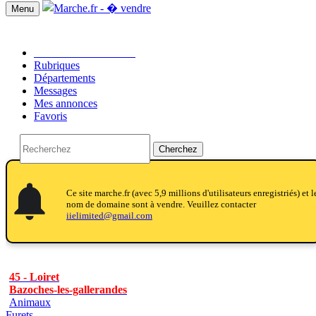
Menu
Passer une annonce!!
Rubriques
Départements
Messages
Mes annonces
Favoris
Cherchez
notifications
notifications
Ce site marche.fr (avec 5,9 millions d'utilisateurs enregistriés) et l
nom de domaine sont à vendre. Veuillez contacter
iielimited@gmail.com
45 - Loiret
Bazoches-les-gallerandes
Animaux
Furets