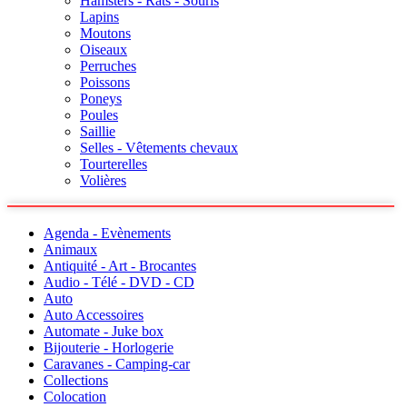
Hamsters - Rats - Souris
Lapins
Moutons
Oiseaux
Perruches
Poissons
Poneys
Poules
Saillie
Selles - Vêtements chevaux
Tourterelles
Volières
Agenda - Evènements
Animaux
Antiquité - Art - Brocantes
Audio - Télé - DVD - CD
Auto
Auto Accessoires
Automate - Juke box
Bijouterie - Horlogerie
Caravanes - Camping-car
Collections
Colocation