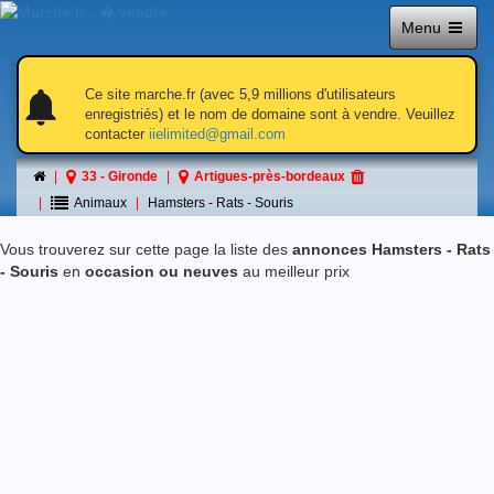
Menu
notifications
notifications
Ce site marche.fr (avec 5,9 millions d'utilisateurs
enregistriés) et le nom de domaine sont à vendre. Veuillez
contacter
iielimited@gmail.com
Hamsters - Rats - Souris
33 - Gironde
Artigues-près-bordeaux
á Artigues-près-bordeaux
Animaux
Hamsters - Rats - Souris
Vous trouverez sur cette page la liste des
annonces Hamsters - Rats
- Souris
en
occasion ou neuves
au meilleur prix