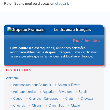
Rats - Souris neuf ou d'occasion
cliquez ici
Le drapeau français
Plus d'informations
Lutte contre les escroqueries, annonces certifiées
reconnaissables par le drapeau français.
Cette certification
ne sera possible que si l'annonceur est localisé en France.
LES RUBRIQUES
Animaux
Accessoires pour Animaux
Animaux Divers
Animaux perdus
Aquarium - Vivarium
Bétail
Cages
Chariots - Carrosses
Chats
Chevaux
Chèvres
Chiens
Chinchillas
Clapier