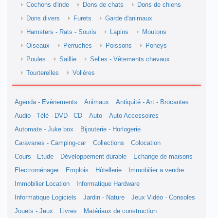
Cochons d'inde
Dons de chats
Dons de chiens
Dons divers
Furets
Garde d'animaux
Hamsters - Rats - Souris
Lapins
Moutons
Oiseaux
Perruches
Poissons
Poneys
Poules
Saillie
Selles - Vêtements chevaux
Tourterelles
Volières
Agenda - Evènements
Animaux
Antiquité - Art - Brocantes
Audio - Télé - DVD - CD
Auto
Auto Accessoires
Automate - Juke box
Bijouterie - Horlogerie
Caravanes - Camping-car
Collections
Colocation
Cours - Etude
Développement durable
Echange de maisons
Electroménager
Emplois
Hôtellerie
Immobilier a vendre
Immobilier Location
Informatique Hardware
Informatique Logiciels
Jardin - Nature
Jeux Vidéo - Consoles
Jouets - Jeux
Livres
Matériaux de construction