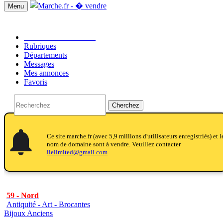
Menu
Passer une annonce!!
Rubriques
Départements
Messages
Mes annonces
Favoris
Cherchez
notifications
notifications
Ce site marche.fr (avec 5,9 millions d'utilisateurs enregistriés) et l
nom de domaine sont à vendre. Veuillez contacter
iielimited@gmail.com
59 - Nord
Antiquité - Art - Brocantes
Bijoux Anciens