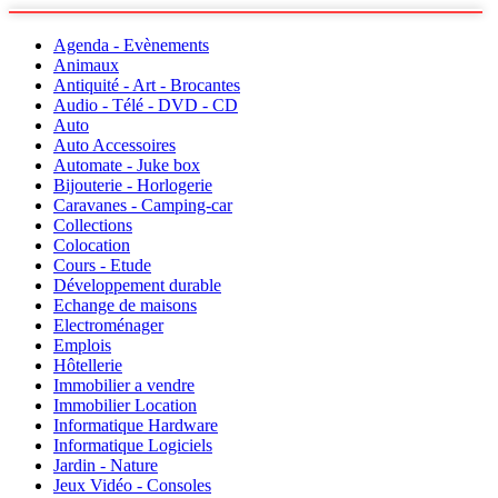
Agenda - Evènements
Animaux
Antiquité - Art - Brocantes
Audio - Télé - DVD - CD
Auto
Auto Accessoires
Automate - Juke box
Bijouterie - Horlogerie
Caravanes - Camping-car
Collections
Colocation
Cours - Etude
Développement durable
Echange de maisons
Electroménager
Emplois
Hôtellerie
Immobilier a vendre
Immobilier Location
Informatique Hardware
Informatique Logiciels
Jardin - Nature
Jeux Vidéo - Consoles