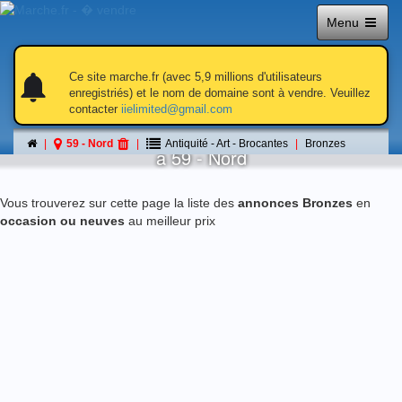
Menu
notifications
notifications
Ce site marche.fr (avec 5,9 millions d'utilisateurs
enregistriés) et le nom de domaine sont à vendre. Veuillez
contacter
iielimited@gmail.com
Bronzes
59 - Nord
Antiquité - Art - Brocantes
Bronzes
á 59 - Nord
Vous trouverez sur cette page la liste des
annonces Bronzes
en
occasion ou neuves
au meilleur prix