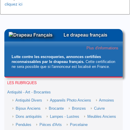
cliquez ici
Le drapeau français
Plus d'informations
Lutte contre les escroqueries, annonces certifiées
reconnaissables par le drapeau français.
Cette certification
ne sera possible que si l'annonceur est localisé en France.
LES RUBRIQUES
Antiquité - Art - Brocantes
Antiquité Divers
Appareils Photo Anciens
Armoires
Bijoux Anciens
Brocante
Bronzes
Cuivre
Dons antiquités
Lampes - Lustres
Meubles Anciens
Pendules
Pièces d'Arts
Porcelaine