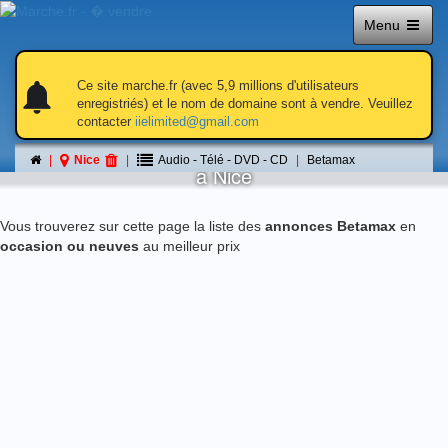
Menu
notifications
notifications
Ce site marche.fr (avec 5,9 millions d'utilisateurs
enregistriés) et le nom de domaine sont à vendre. Veuillez
contacter
iielimited@gmail.com
Betamax
Nice
Audio - Télé - DVD - CD
Betamax
á Nice
Vous trouverez sur cette page la liste des
annonces Betamax
en
occasion ou neuves
au meilleur prix