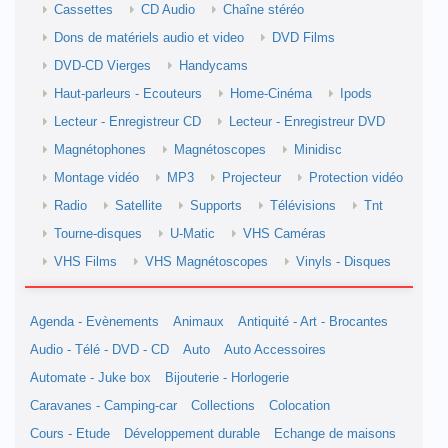
Cassettes
CD Audio
Chaîne stéréo
Dons de matériels audio et video
DVD Films
DVD-CD Vierges
Handycams
Haut-parleurs - Ecouteurs
Home-Cinéma
Ipods
Lecteur - Enregistreur CD
Lecteur - Enregistreur DVD
Magnétophones
Magnétoscopes
Minidisc
Montage vidéo
MP3
Projecteur
Protection vidéo
Radio
Satellite
Supports
Télévisions
Tnt
Tourne-disques
U-Matic
VHS Caméras
VHS Films
VHS Magnétoscopes
Vinyls - Disques
Agenda - Evènements
Animaux
Antiquité - Art - Brocantes
Audio - Télé - DVD - CD
Auto
Auto Accessoires
Automate - Juke box
Bijouterie - Horlogerie
Caravanes - Camping-car
Collections
Colocation
Cours - Etude
Développement durable
Echange de maisons