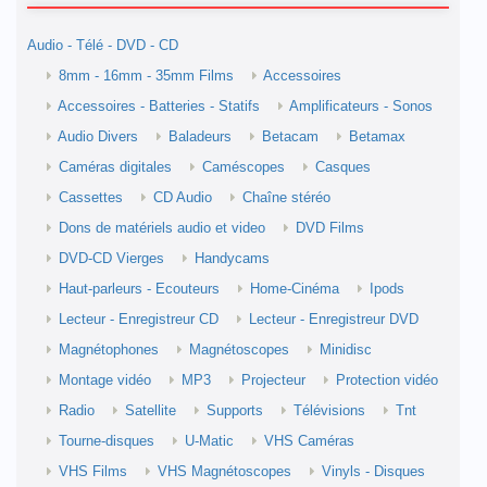
Audio - Télé - DVD - CD
8mm - 16mm - 35mm Films
Accessoires
Accessoires - Batteries - Statifs
Amplificateurs - Sonos
Audio Divers
Baladeurs
Betacam
Betamax
Caméras digitales
Caméscopes
Casques
Cassettes
CD Audio
Chaîne stéréo
Dons de matériels audio et video
DVD Films
DVD-CD Vierges
Handycams
Haut-parleurs - Ecouteurs
Home-Cinéma
Ipods
Lecteur - Enregistreur CD
Lecteur - Enregistreur DVD
Magnétophones
Magnétoscopes
Minidisc
Montage vidéo
MP3
Projecteur
Protection vidéo
Radio
Satellite
Supports
Télévisions
Tnt
Tourne-disques
U-Matic
VHS Caméras
VHS Films
VHS Magnétoscopes
Vinyls - Disques