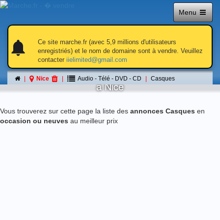
Menu
notifications
notifications
Ce site marche.fr (avec 5,9 millions d'utilisateurs
enregistriés) et le nom de domaine sont à vendre. Veuillez
contacter
iielimited@gmail.com
Casques
Nice
Audio - Télé - DVD - CD
Casques
á Nice
Vous trouverez sur cette page la liste des
annonces Casques
en
occasion ou neuves
au meilleur prix