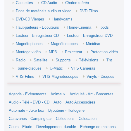
Cassettes
CD Audio
Chaîne stéréo
Dons de matériels audio et video
DVD Films
DVD-CD Vierges
Handycams
Haut-parleurs - Ecouteurs
Home-Cinéma
Ipods
Lecteur - Enregistreur CD
Lecteur - Enregistreur DVD
Magnétophones
Magnétoscopes
Minidisc
Montage vidéo
MP3
Projecteur
Protection vidéo
Radio
Satellite
Supports
Télévisions
Tnt
Tourne-disques
U-Matic
VHS Caméras
VHS Films
VHS Magnétoscopes
Vinyls - Disques
Agenda - Evènements
Animaux
Antiquité - Art - Brocantes
Audio - Télé - DVD - CD
Auto
Auto Accessoires
Automate - Juke box
Bijouterie - Horlogerie
Caravanes - Camping-car
Collections
Colocation
Cours - Etude
Développement durable
Echange de maisons