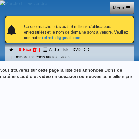
Menu
notifications
notifications
Ce site marche.fr (avec 5,9 millions d'utilisateurs
enregistriés) et le nom de domaine sont à vendre. Veuillez
contacter
iielimited@gmail.com
Dons de matériels audio et video
Nice
Audio - Télé - DVD - CD
á Nice
Dons de matériels audio et video
Vous trouverez sur cette page la liste des
annonces Dons de
matériels audio et video
en
occasion ou neuves
au meilleur prix