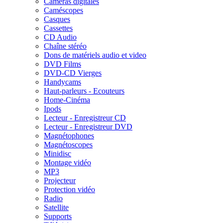
Caméras digitales
Caméscopes
Casques
Cassettes
CD Audio
Chaîne stéréo
Dons de matériels audio et video
DVD Films
DVD-CD Vierges
Handycams
Haut-parleurs - Ecouteurs
Home-Cinéma
Ipods
Lecteur - Enregistreur CD
Lecteur - Enregistreur DVD
Magnétophones
Magnétoscopes
Minidisc
Montage vidéo
MP3
Projecteur
Protection vidéo
Radio
Satellite
Supports