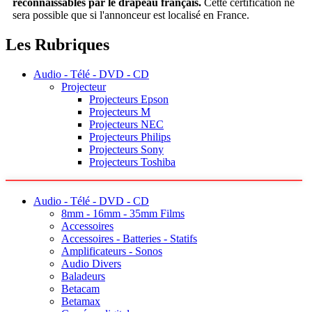
reconnaissables par le drapeau français.
Cette certification ne
sera possible que si l'annonceur est localisé en France.
Les Rubriques
Audio - Télé - DVD - CD
Projecteur
Projecteurs Epson
Projecteurs M
Projecteurs NEC
Projecteurs Philips
Projecteurs Sony
Projecteurs Toshiba
Audio - Télé - DVD - CD
8mm - 16mm - 35mm Films
Accessoires
Accessoires - Batteries - Statifs
Amplificateurs - Sonos
Audio Divers
Baladeurs
Betacam
Betamax