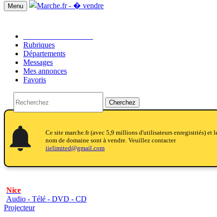
Menu
Passer une annonce!!
Rubriques
Départements
Messages
Mes annonces
Favoris
Cherchez
notifications
notifications
Ce site marche.fr (avec 5,9 millions d'utilisateurs enregistriés) et l
nom de domaine sont à vendre. Veuillez contacter
iielimited@gmail.com
Nice
Audio - Télé - DVD - CD
Projecteur