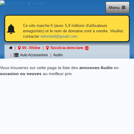
Menu
notifications
notifications
Ce site marche.fr (avec 5,9 millions d'utilisateurs
enregistriés) et le nom de domaine sont à vendre. Veuillez
contacter
iielimited@gmail.com
Audio
69 - Rhône
Tassin-la-demi-lune
á Tassin-la-demi-lune
Auto Accessoires
Audio
Vous trouverez sur cette page la liste des
annonces Audio
en
occasion ou neuves
au meilleur prix