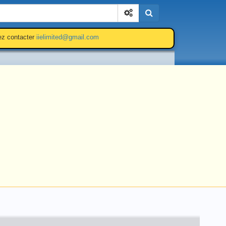
Cherchez
lez contacter
iielimited@gmail.com