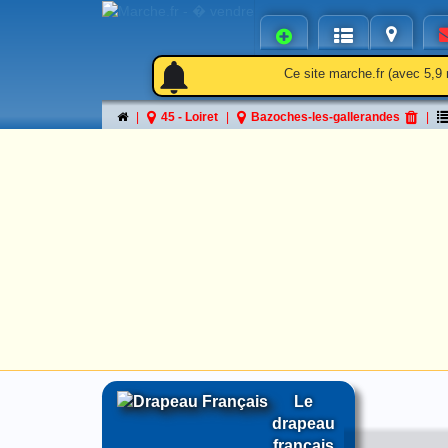
notifications
notifications_active
notifications
Ce site marche.fr (avec 5,9 
45 - Loiret
Bazoches-les-gallerandes
Le
drapeau
français