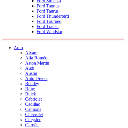
Ford Streetka
Ford Taunus
Ford Taurus
Ford Thunderbird
Ford Tourneo
Ford Transit
Ford Windstar
Auto
Aixam
Alfa Roméo
Aston Martin
Audi
Austin
Auto Divers
Bentley
Bmw
Buick
Cabriolet
Cadillac
Camions
Chevrolet
Chrysler
Citroën