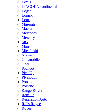
Lexus
LINCOLN continental
Logan
Lomax
Lotus
Maserati
Mazda
Mercedes
Mercury
MG
Mini
Mitsubishi
Nissan
Oldsmobile
Opel
Peugeot
Pick Up
Plymouth
Pontiac
Porsche
Range Rover
Renault
Reparation Auto
Rolls Royce
Rover