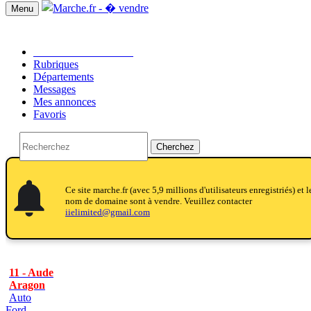
Menu
Passer une annonce!!
Rubriques
Départements
Messages
Mes annonces
Favoris
Cherchez
ifications
ications_active
ifications
Ce site marche.fr (avec 5,9 millions d'utilisateurs enregistriés) et l
nom de domaine sont à vendre. Veuillez contacter
iielimited@gmail.com
11 - Aude
Aragon
Auto
Ford