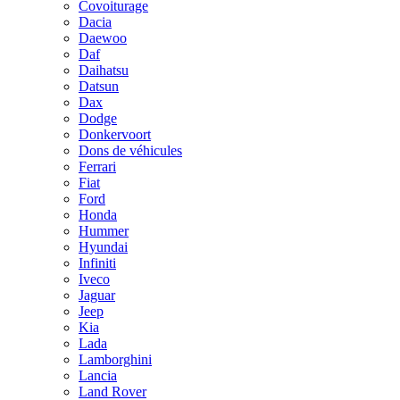
Covoiturage
Dacia
Daewoo
Daf
Daihatsu
Datsun
Dax
Dodge
Donkervoort
Dons de véhicules
Ferrari
Fiat
Ford
Honda
Hummer
Hyundai
Infiniti
Iveco
Jaguar
Jeep
Kia
Lada
Lamborghini
Lancia
Land Rover