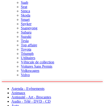
Saab
Seat
Simca
Skoda
Smart
Spyker
Ssangyong
Subaru
Suzuki
Tesla
Top affaire
Toyota
Triumph
Utilitaires
Véhicule de collection
Voitures Sans Permis
Volkswagen
Volvo
Agenda - Evènements
Animaux
Antiquité - Art - Brocantes
Audio - Télé - DVD - CD
Auto