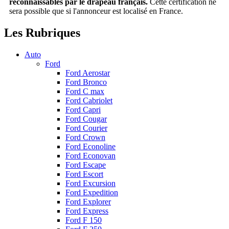
reconnaissables par le drapeau français.
Cette certification ne
sera possible que si l'annonceur est localisé en France.
Les Rubriques
Auto
Ford
Ford Aerostar
Ford Bronco
Ford C max
Ford Cabriolet
Ford Capri
Ford Cougar
Ford Courier
Ford Crown
Ford Econoline
Ford Econovan
Ford Escape
Ford Escort
Ford Excursion
Ford Expedition
Ford Explorer
Ford Express
Ford F 150