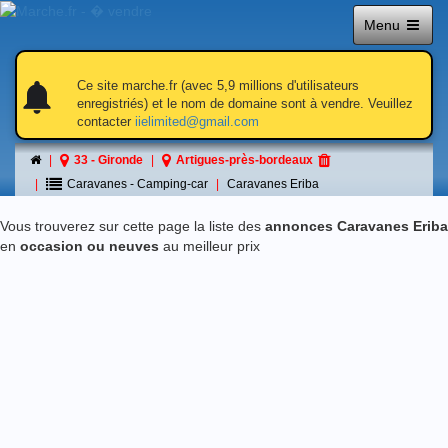
Menu
notifications
notifications
Ce site marche.fr (avec 5,9 millions d'utilisateurs
enregistriés) et le nom de domaine sont à vendre. Veuillez
contacter
iielimited@gmail.com
Caravanes Eriba
33 - Gironde
Artigues-près-bordeaux
á Artigues-près-bordeaux
Caravanes - Camping-car
Caravanes Eriba
Vous trouverez sur cette page la liste des
annonces Caravanes Eriba
en
occasion ou neuves
au meilleur prix