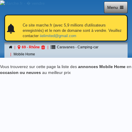
Menu
notifications
notifications
Ce site marche.fr (avec 5,9 millions d'utilisateurs
enregistriés) et le nom de domaine sont à vendre. Veuillez
contacter
iielimited@gmail.com
Mobile Home
69 - Rhône
Caravanes - Camping-car
á 69 - Rhône
Mobile Home
Vous trouverez sur cette page la liste des
annonces Mobile Home
en
occasion ou neuves
au meilleur prix