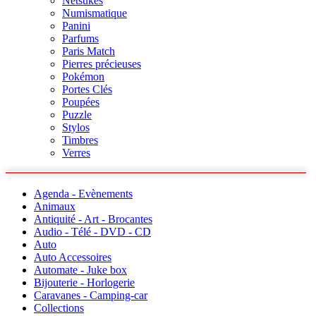
Netsukés
Numismatique
Panini
Parfums
Paris Match
Pierres précieuses
Pokémon
Portes Clés
Poupées
Puzzle
Stylos
Timbres
Verres
Agenda - Evènements
Animaux
Antiquité - Art - Brocantes
Audio - Télé - DVD - CD
Auto
Auto Accessoires
Automate - Juke box
Bijouterie - Horlogerie
Caravanes - Camping-car
Collections