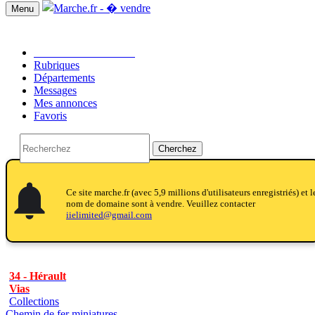
Menu
Passer une annonce!!
Rubriques
Départements
Messages
Mes annonces
Favoris
Cherchez
notifications
notifications
Ce site marche.fr (avec 5,9 millions d'utilisateurs enregistriés) et l
nom de domaine sont à vendre. Veuillez contacter
iielimited@gmail.com
34 - Hérault
Vias
Collections
Chemin de fer miniatures