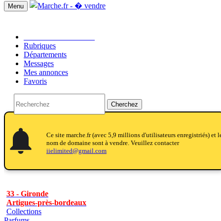
Menu
Passer une annonce!!
Rubriques
Départements
Messages
Mes annonces
Favoris
Cherchez
notifications
notifications
Ce site marche.fr (avec 5,9 millions d'utilisateurs enregistriés) et l
nom de domaine sont à vendre. Veuillez contacter
iielimited@gmail.com
33 - Gironde
Artigues-près-bordeaux
Collections
Parfums