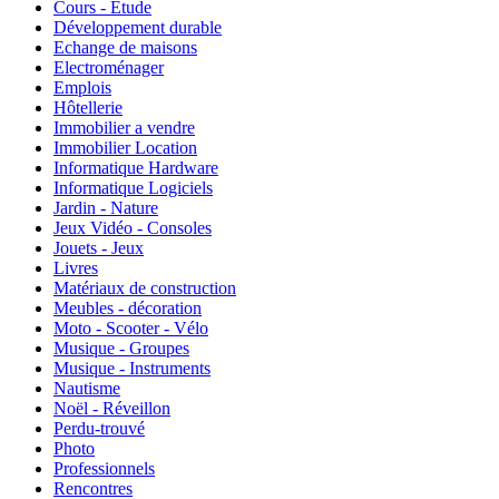
Cours - Etude
Développement durable
Echange de maisons
Electroménager
Emplois
Hôtellerie
Immobilier a vendre
Immobilier Location
Informatique Hardware
Informatique Logiciels
Jardin - Nature
Jeux Vidéo - Consoles
Jouets - Jeux
Livres
Matériaux de construction
Meubles - décoration
Moto - Scooter - Vélo
Musique - Groupes
Musique - Instruments
Nautisme
Noël - Réveillon
Perdu-trouvé
Photo
Professionnels
Rencontres