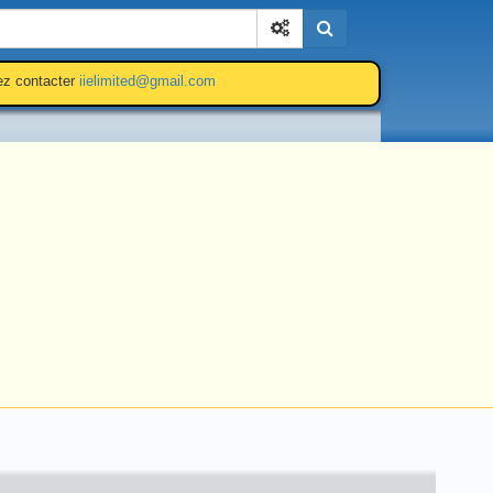
Cherchez
lez contacter
iielimited@gmail.com