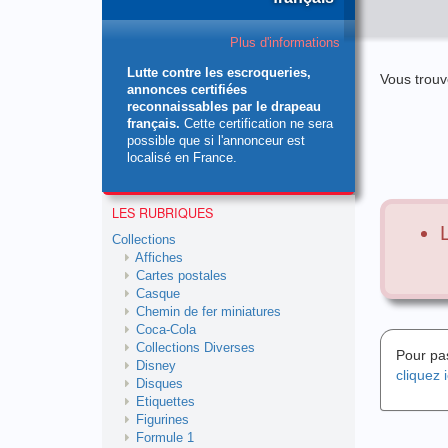
Plus d'informations
Lutte contre les escroqueries,
Vous trouv
annonces certifiées
reconnaissables par le drapeau
français.
Cette certification ne sera
possible que si l'annonceur est
localisé en France.
LES RUBRIQUES
Collections
Affiches
Cartes postales
Casque
Chemin de fer miniatures
Coca-Cola
Collections Diverses
Pour pa
Disney
cliquez i
Disques
Etiquettes
Figurines
Formule 1