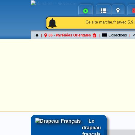
notifications
notifications_active
notifications
Ce site marche.fr (avec 5,9 
66 - Pyrénées Orientales
Collections
P
Le
drapeau
français