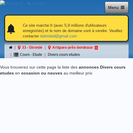
Menu
notifications
notifications
Ce site marche.fr (avec 5,9 millions d'utilisateurs
enregistriés) et le nom de domaine sont à vendre. Veuillez
contacter
iielimited@gmail.com
Divers cours etudes
33 - Gironde
Artigues-près-bordeaux
á Artigues-près-bordeaux
Cours - Etude
Divers cours etudes
Vous trouverez sur cette page la liste des
annonces Divers cours
etudes
en
occasion ou neuves
au meilleur prix