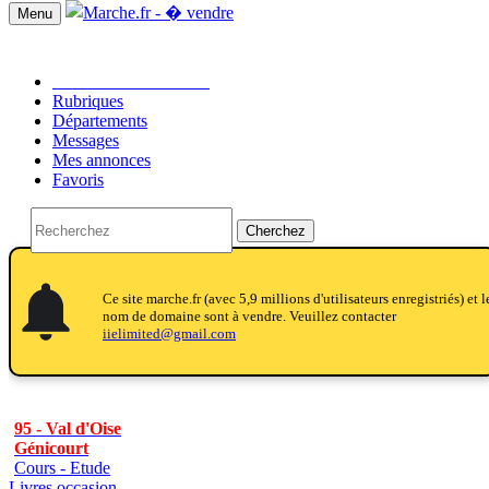
Menu
Passer une annonce!!
Rubriques
Départements
Messages
Mes annonces
Favoris
Cherchez
notifications
notifications
Ce site marche.fr (avec 5,9 millions d'utilisateurs enregistriés) et l
nom de domaine sont à vendre. Veuillez contacter
iielimited@gmail.com
95 - Val d'Oise
Génicourt
Cours - Etude
Livres occasion