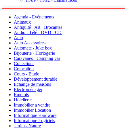
TI-89 - TI-92 - Calculatrices
Agenda - Evènements
Animaux
Antiquité - Art - Brocantes
Audio - Télé - DVD - CD
Auto
Auto Accessoires
Automate - Juke box
Bijouterie - Horlogerie
Caravanes - Camping-car
Collections
Colocation
Cours - Etude
Développement durable
Echange de maisons
Electroménager
Emplois
Hôtellerie
Immobilier a vendre
Immobilier Location
Informatique Hardware
Informatique Logiciels
Jardin - Nature