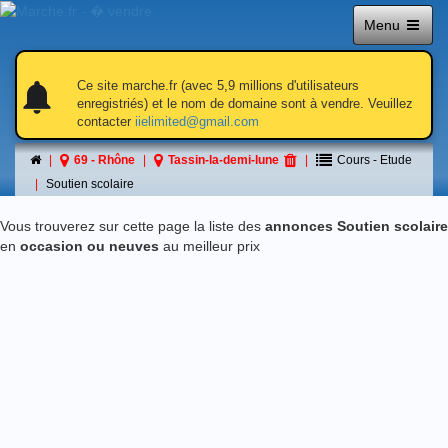
Menu
notifications
notifications
Ce site marche.fr (avec 5,9 millions d'utilisateurs
enregistriés) et le nom de domaine sont à vendre. Veuillez
contacter
iielimited@gmail.com
Soutien scolaire
69 - Rhône
Tassin-la-demi-lune
Cours - Etude
á Tassin-la-demi-lune
Soutien scolaire
Vous trouverez sur cette page la liste des
annonces Soutien scolaire
en
occasion ou neuves
au meilleur prix