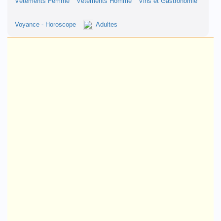
Vêtements Femme
Vêtements Homme
Vins et Gastronomie
Voyance - Horoscope
Adultes