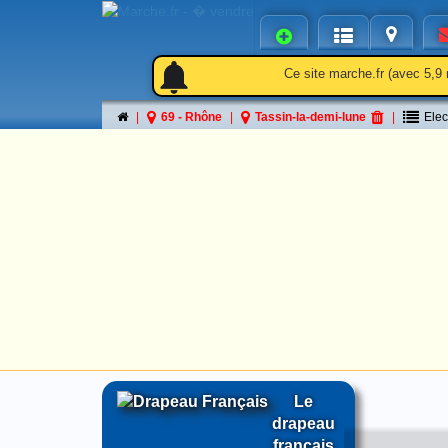
notifications
notifications
Ce site marche.fr (avec 5,9 
69 - Rhône
Tassin-la-demi-lune
Ele
Le
drapeau
français