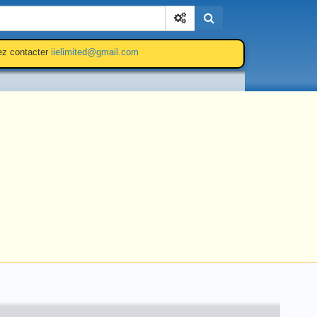
Cherchez
lez contacter
iielimited@gmail.com