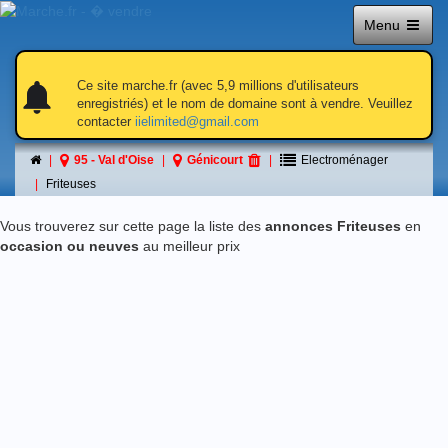
Menu
notifications
notifications
Ce site marche.fr (avec 5,9 millions d'utilisateurs
enregistriés) et le nom de domaine sont à vendre. Veuillez
contacter
iielimited@gmail.com
Friteuses
95 - Val d'Oise
Génicourt
Electroménager
á Génicourt
Friteuses
Vous trouverez sur cette page la liste des
annonces Friteuses
en
occasion ou neuves
au meilleur prix