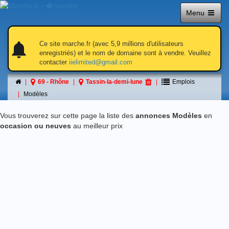
Menu
notifications
notifications
Ce site marche.fr (avec 5,9 millions d'utilisateurs
enregistriés) et le nom de domaine sont à vendre. Veuillez
contacter
iielimited@gmail.com
Modèles
69 - Rhône
Tassin-la-demi-lune
Emplois
á Tassin-la-demi-lune
Modèles
Vous trouverez sur cette page la liste des
annonces Modèles
en
occasion ou neuves
au meilleur prix