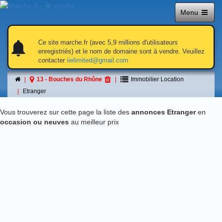
Menu
notifications
notifications
Ce site marche.fr (avec 5,9 millions d'utilisateurs
enregistriés) et le nom de domaine sont à vendre. Veuillez
contacter
iielimited@gmail.com
Etranger
13 - Bouches du Rhône
Immobilier Location
á 13 - Bouches du Rhône
Etranger
Vous trouverez sur cette page la liste des
annonces Etranger
en
occasion ou neuves
au meilleur prix