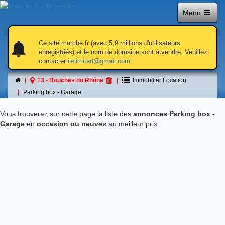
Menu
notifications
notifications
Ce site marche.fr (avec 5,9 millions d'utilisateurs
enregistriés) et le nom de domaine sont à vendre. Veuillez
contacter
iielimited@gmail.com
Parking box - Garage
13 - Bouches du Rhône
Immobilier Location
á 13 - Bouches du Rhône
Parking box - Garage
Vous trouverez sur cette page la liste des
annonces Parking box -
Garage
en
occasion ou neuves
au meilleur prix