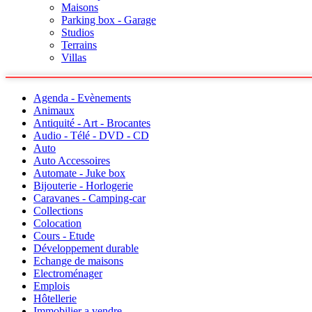
Maisons
Parking box - Garage
Studios
Terrains
Villas
Agenda - Evènements
Animaux
Antiquité - Art - Brocantes
Audio - Télé - DVD - CD
Auto
Auto Accessoires
Automate - Juke box
Bijouterie - Horlogerie
Caravanes - Camping-car
Collections
Colocation
Cours - Etude
Développement durable
Echange de maisons
Electroménager
Emplois
Hôtellerie
Immobilier a vendre