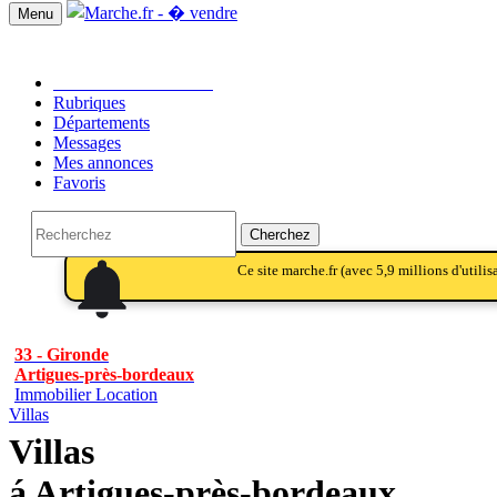
Menu
Passer une annonce!!
Rubriques
Départements
Messages
Mes annonces
Favoris
Cherchez
notifications
notifications
Ce site marche.fr (avec 5,9 millions d'utili
33 - Gironde
Artigues-près-bordeaux
Immobilier Location
Villas
Villas
á Artigues-près-bordeaux