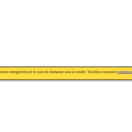
sateurs enregistriés) et le nom de domaine sont à vendre. Veuillez contacter
iielimit