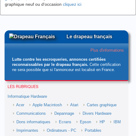
graphique neuf ou d'occasion
cliquez ici
Le drapeau français
Plus d'informations
Lutte contre les escroqueries, annonces certifiées
reconnaissables par le drapeau français.
Cette certification
ne sera possible que si l'annonceur est localisé en France.
LES RUBRIQUES
Informatique Hardware
Acer
Apple Macintosh
Atari
Cartes graphique
Communications
Depannage
Divers Hardware
Dons informatiques
Ecrans
Epson
HP
IBM
Imprimantes
Ordinateurs - PC
Portables