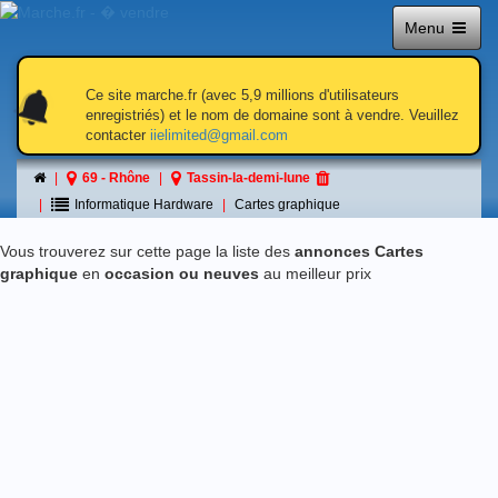
Menu
notifications
notifications
Ce site marche.fr (avec 5,9 millions d'utilisateurs
enregistriés) et le nom de domaine sont à vendre. Veuillez
contacter
iielimited@gmail.com
Cartes graphique
69 - Rhône
Tassin-la-demi-lune
á Tassin-la-demi-lune
Informatique Hardware
Cartes graphique
Vous trouverez sur cette page la liste des
annonces Cartes
graphique
en
occasion ou neuves
au meilleur prix