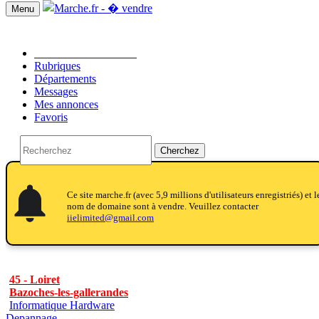
Menu
Passer une annonce!!
Rubriques
Départements
Messages
Mes annonces
Favoris
Cherchez
notifications
notifications
Ce site marche.fr (avec 5,9 millions d'utilisateurs enregistriés) et l
nom de domaine sont à vendre. Veuillez contacter
iielimited@gmail.com
45 - Loiret
Bazoches-les-gallerandes
Informatique Hardware
Depannage