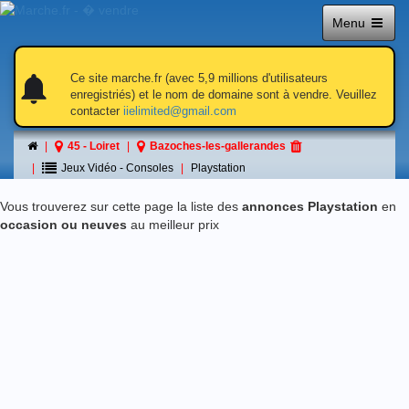
Menu
notifications
notifications
Ce site marche.fr (avec 5,9 millions d'utilisateurs
enregistriés) et le nom de domaine sont à vendre. Veuillez
contacter
iielimited@gmail.com
Playstation
45 - Loiret
Bazoches-les-gallerandes
á Bazoches-les-gallerandes
Jeux Vidéo - Consoles
Playstation
Vous trouverez sur cette page la liste des
annonces Playstation
en
occasion ou neuves
au meilleur prix