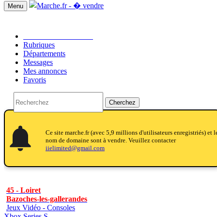
Menu
Passer une annonce!!
Rubriques
Départements
Messages
Mes annonces
Favoris
Cherchez
notifications
notifications
Ce site marche.fr (avec 5,9 millions d'utilisateurs enregistriés) et l
nom de domaine sont à vendre. Veuillez contacter
iielimited@gmail.com
45 - Loiret
Bazoches-les-gallerandes
Jeux Vidéo - Consoles
Xbox Series S