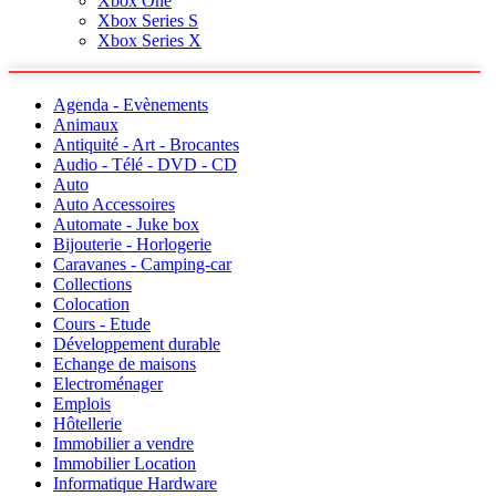
Xbox One
Xbox Series S
Xbox Series X
Agenda - Evènements
Animaux
Antiquité - Art - Brocantes
Audio - Télé - DVD - CD
Auto
Auto Accessoires
Automate - Juke box
Bijouterie - Horlogerie
Caravanes - Camping-car
Collections
Colocation
Cours - Etude
Développement durable
Echange de maisons
Electroménager
Emplois
Hôtellerie
Immobilier a vendre
Immobilier Location
Informatique Hardware