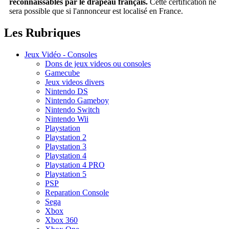
reconnaissables par le drapeau français.
Cette certification ne
sera possible que si l'annonceur est localisé en France.
Les Rubriques
Jeux Vidéo - Consoles
Dons de jeux videos ou consoles
Gamecube
Jeux videos divers
Nintendo DS
Nintendo Gameboy
Nintendo Switch
Nintendo Wii
Playstation
Playstation 2
Playstation 3
Playstation 4
Playstation 4 PRO
Playstation 5
PSP
Reparation Console
Sega
Xbox
Xbox 360