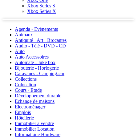
Xbox One
Xbox Series S
Xbox Series X
Agenda - Evènements
Animaux
Antiquité - Art - Brocantes
Audio - Télé - DVD - CD
Auto
Auto Accessoires
Automate - Juke box
Bijouterie - Horlogerie
Caravanes - Camping-car
Collections
Colocation
Cours - Etude
Développement durable
Echange de maisons
Electroménager
Emplois
Hôtellerie
Immobilier a vendre
Immobilier Location
Informatique Hardware