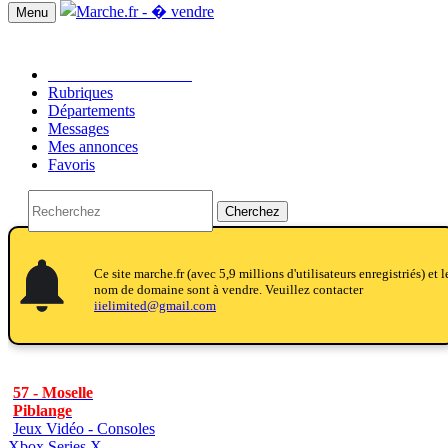
Menu
Passer une annonce!!
Rubriques
Départements
Messages
Mes annonces
Favoris
Cherchez
notifications
notifications
Ce site marche.fr (avec 5,9 millions d'utilisateurs enregistriés) et l
nom de domaine sont à vendre. Veuillez contacter
iielimited@gmail.com
57 - Moselle
Piblange
Jeux Vidéo - Consoles
Xbox Series X