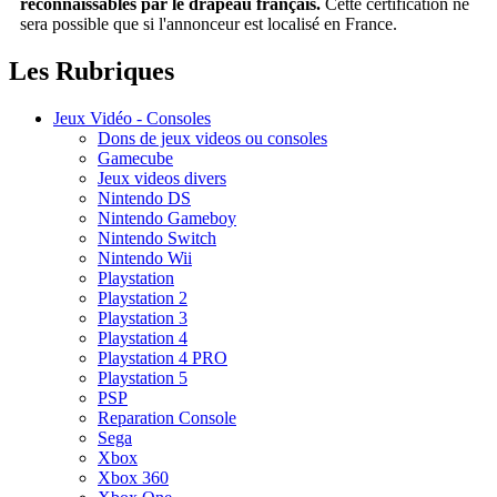
reconnaissables par le drapeau français.
Cette certification ne
sera possible que si l'annonceur est localisé en France.
Les Rubriques
Jeux Vidéo - Consoles
Dons de jeux videos ou consoles
Gamecube
Jeux videos divers
Nintendo DS
Nintendo Gameboy
Nintendo Switch
Nintendo Wii
Playstation
Playstation 2
Playstation 3
Playstation 4
Playstation 4 PRO
Playstation 5
PSP
Reparation Console
Sega
Xbox
Xbox 360