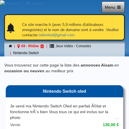
Menu
notifications
notifications
Ce site marche.fr (avec 5,9 millions d'utilisateurs
enregistriés) et le nom de domaine sont à vendre. Veuillez
contacter
iielimited@gmail.com
Nintendo Switch
69 - Rhône
Jeux Vidéo - Consoles
á 69 - Rhône
Nintendo Switch
Vous trouverez sur cette page la liste des
annonces Aixam
en
occasion ou neuves
au meilleur prix
Nintendo Switch oled
Je vend ma Nintendo Switch Oled en parfait Ã©tat et
fonctionne trÃ¨s bien Vous tous ce qui est inclus sur la
photo
Vente
130,00 €