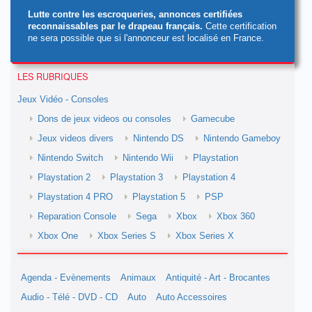
Lutte contre les escroqueries, annonces certifiées
reconnaissables par le drapeau français.
Cette certification
ne sera possible que si l'annonceur est localisé en France.
LES RUBRIQUES
Jeux Vidéo - Consoles
Dons de jeux videos ou consoles
Gamecube
Jeux videos divers
Nintendo DS
Nintendo Gameboy
Nintendo Switch
Nintendo Wii
Playstation
Playstation 2
Playstation 3
Playstation 4
Playstation 4 PRO
Playstation 5
PSP
Reparation Console
Sega
Xbox
Xbox 360
Xbox One
Xbox Series S
Xbox Series X
Agenda - Evènements
Animaux
Antiquité - Art - Brocantes
Audio - Télé - DVD - CD
Auto
Auto Accessoires