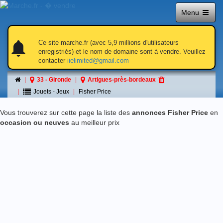
Menu
notifications
notifications
Ce site marche.fr (avec 5,9 millions d'utilisateurs
enregistriés) et le nom de domaine sont à vendre. Veuillez
contacter
iielimited@gmail.com
Fisher Price
33 - Gironde
Artigues-près-bordeaux
á Artigues-près-bordeaux
Jouets - Jeux
Fisher Price
Vous trouverez sur cette page la liste des
annonces Fisher Price
en
occasion ou neuves
au meilleur prix