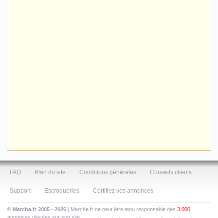
FAQ
Plan du site
Conditions générales
Conseils clients
Support
Escroqueries
Certifiez vos annonces
© Marche.fr 2005 - 2026
| Marche.fr ne peut être tenu responsable des
3 000
annonces placées sur son site