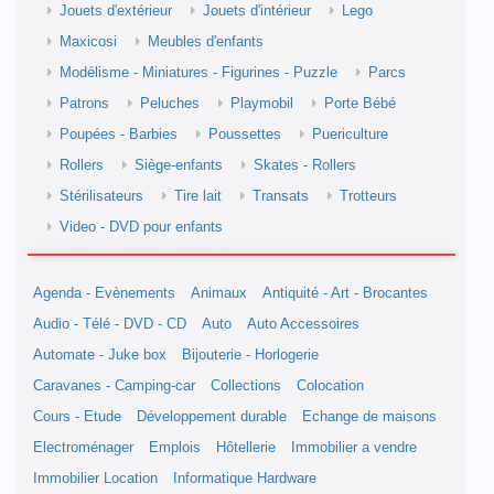
Jouets d'extérieur
Jouets d'intérieur
Lego
Maxicosi
Meubles d'enfants
Modélisme - Miniatures - Figurines - Puzzle
Parcs
Patrons
Peluches
Playmobil
Porte Bébé
Poupées - Barbies
Poussettes
Puericulture
Rollers
Siège-enfants
Skates - Rollers
Stérilisateurs
Tire lait
Transats
Trotteurs
Video - DVD pour enfants
Agenda - Evènements
Animaux
Antiquité - Art - Brocantes
Audio - Télé - DVD - CD
Auto
Auto Accessoires
Automate - Juke box
Bijouterie - Horlogerie
Caravanes - Camping-car
Collections
Colocation
Cours - Etude
Développement durable
Echange de maisons
Electroménager
Emplois
Hôtellerie
Immobilier a vendre
Immobilier Location
Informatique Hardware