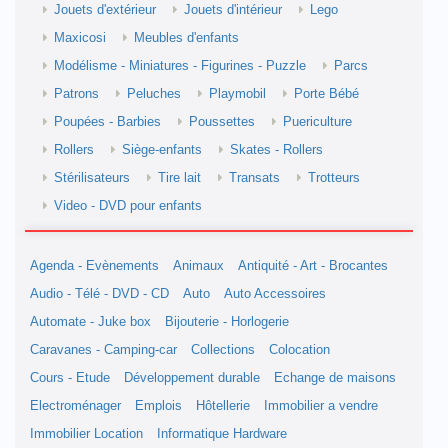
Jouets d'extérieur
Jouets d'intérieur
Lego
Maxicosi
Meubles d'enfants
Modélisme - Miniatures - Figurines - Puzzle
Parcs
Patrons
Peluches
Playmobil
Porte Bébé
Poupées - Barbies
Poussettes
Puericulture
Rollers
Siège-enfants
Skates - Rollers
Stérilisateurs
Tire lait
Transats
Trotteurs
Video - DVD pour enfants
Agenda - Evènements
Animaux
Antiquité - Art - Brocantes
Audio - Télé - DVD - CD
Auto
Auto Accessoires
Automate - Juke box
Bijouterie - Horlogerie
Caravanes - Camping-car
Collections
Colocation
Cours - Etude
Développement durable
Echange de maisons
Electroménager
Emplois
Hôtellerie
Immobilier a vendre
Immobilier Location
Informatique Hardware