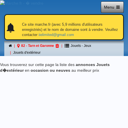
Menu
notifications
notifications
Ce site marche.fr (avec 5,9 millions d'utilisateurs
enregistriés) et le nom de domaine sont à vendre. Veuillez
contacter
iielimited@gmail.com
Jouets d'extérieur
82 - Tarn et Garonne
Jouets - Jeux
á 82 - Tarn et Garonne
Jouets d'extérieur
Vous trouverez sur cette page la liste des
annonces Jouets
d�extérieur
en
occasion ou neuves
au meilleur prix