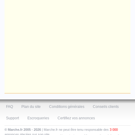
FAQ
Plan du site
Conditions générales
Conseils clients
Support
Escroqueries
Certifiez vos annonces
© Marche.fr 2005 - 2026
| Marche.fr ne peut être tenu responsable des
3 000
annonces placées sur son site