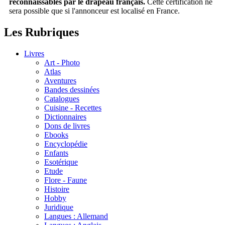
reconnaissables par le drapeau français.
Cette certification ne
sera possible que si l'annonceur est localisé en France.
Les Rubriques
Livres
Art - Photo
Atlas
Aventures
Bandes dessinées
Catalogues
Cuisine - Recettes
Dictionnaires
Dons de livres
Ebooks
Encyclopédie
Enfants
Esotérique
Etude
Flore - Faune
Histoire
Hobby
Juridique
Langues : Allemand