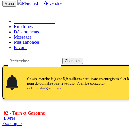
Menu
Passer une annonce!!
Rubriques
Départements
Messages
Mes annonces
Favoris
Cherchez
notifications
notifications
Ce site marche.fr (avec 5,9 millions d'utilisateurs enregistriés) et l
nom de domaine sont à vendre. Veuillez contacter
iielimited@gmail.com
82 - Tarn et Garonne
Livres
Esotérique