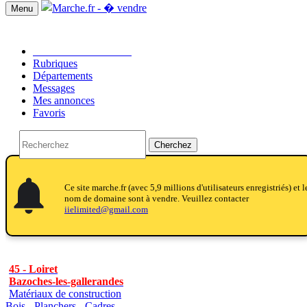
Menu
Passer une annonce!!
Rubriques
Départements
Messages
Mes annonces
Favoris
Cherchez
notifications
notifications
Ce site marche.fr (avec 5,9 millions d'utilisateurs enregistriés) et l
nom de domaine sont à vendre. Veuillez contacter
iielimited@gmail.com
45 - Loiret
Bazoches-les-gallerandes
Matériaux de construction
Bois - Planchers - Cadres