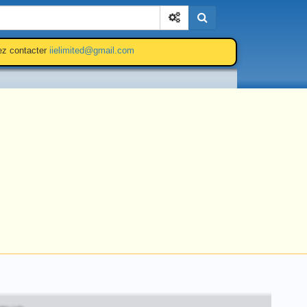
Cherchez
lez contacter
iielimited@gmail.com