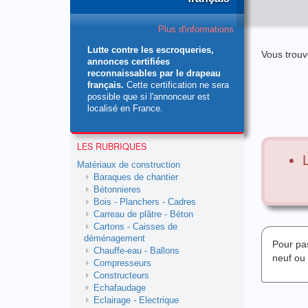
Plus d'informations
Lutte contre les escroqueries,
Vous trouv
annonces certifiées
reconnaissables par le drapeau
français.
Cette certification ne sera
possible que si l'annonceur est
localisé en France.
LES RUBRIQUES
Matériaux de construction
Baraques de chantier
Bétonnieres
Bois - Planchers - Cadres
Carreau de plâtre - Béton
Cartons - Caisses de
déménagement
Pour pa
Chauffe-eau - Ballons
neuf ou
Compresseurs
Constructeurs
Echafaudage
Eclairage - Electrique