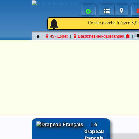
notifications
notifications_active
notifications
Ce site marche.fr (avec 5,9 
45 - Loiret
Bazoches-les-gallerandes
Le
drapeau
français