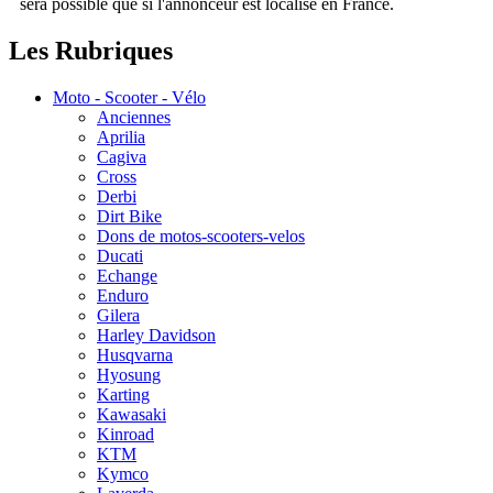
sera possible que si l'annonceur est localisé en France.
Les Rubriques
Moto - Scooter - Vélo
Anciennes
Aprilia
Cagiva
Cross
Derbi
Dirt Bike
Dons de motos-scooters-velos
Ducati
Echange
Enduro
Gilera
Harley Davidson
Husqvarna
Hyosung
Karting
Kawasaki
Kinroad
KTM
Kymco