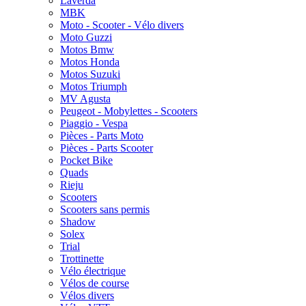
Laverda
MBK
Moto - Scooter - Vélo divers
Moto Guzzi
Motos Bmw
Motos Honda
Motos Suzuki
Motos Triumph
MV Agusta
Peugeot - Mobylettes - Scooters
Piaggio - Vespa
Pièces - Parts Moto
Pièces - Parts Scooter
Pocket Bike
Quads
Rieju
Scooters
Scooters sans permis
Shadow
Solex
Trial
Trottinette
Vélo électrique
Vélos de course
Vélos divers