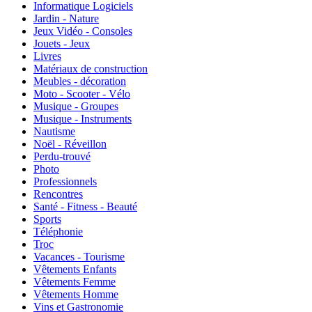
Informatique Logiciels
Jardin - Nature
Jeux Vidéo - Consoles
Jouets - Jeux
Livres
Matériaux de construction
Meubles - décoration
Moto - Scooter - Vélo
Musique - Groupes
Musique - Instruments
Nautisme
Noël - Réveillon
Perdu-trouvé
Photo
Professionnels
Rencontres
Santé - Fitness - Beauté
Sports
Téléphonie
Troc
Vacances - Tourisme
Vêtements Enfants
Vêtements Femme
Vêtements Homme
Vins et Gastronomie