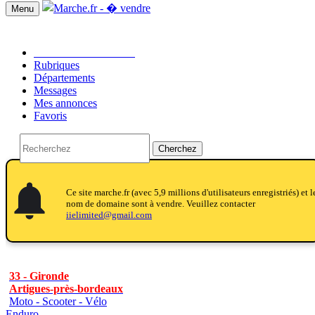
Menu
Passer une annonce!!
Rubriques
Départements
Messages
Mes annonces
Favoris
Cherchez
notifications
notifications
Ce site marche.fr (avec 5,9 millions d'utilisateurs enregistriés) et l
nom de domaine sont à vendre. Veuillez contacter
iielimited@gmail.com
33 - Gironde
Artigues-près-bordeaux
Moto - Scooter - Vélo
Enduro