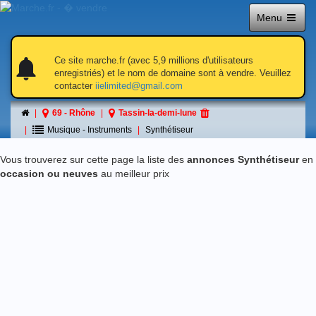
Menu
otifications
notifications_active
notifications
Ce site marche.fr (avec 5,9 millions d'utilisateurs
enregistriés) et le nom de domaine sont à vendre. Veuillez
contacter
iielimited@gmail.com
Synthétiseur
69 - Rhône
Tassin-la-demi-lune
á Tassin-la-demi-lune
Musique - Instruments
Synthétiseur
Vous trouverez sur cette page la liste des
annonces Synthétiseur
en
occasion ou neuves
au meilleur prix