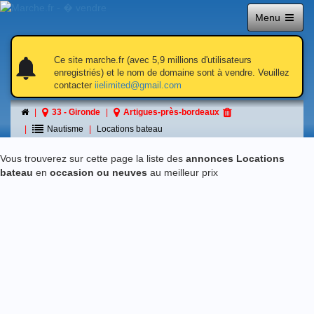
Menu
notifications
notifications
Ce site marche.fr (avec 5,9 millions d'utilisateurs
enregistriés) et le nom de domaine sont à vendre. Veuillez
contacter
iielimited@gmail.com
Locations bateau
33 - Gironde
Artigues-près-bordeaux
á Artigues-près-bordeaux
Nautisme
Locations bateau
Vous trouverez sur cette page la liste des
annonces Locations
bateau
en
occasion ou neuves
au meilleur prix