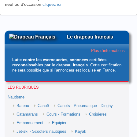
neuf ou d'occasion
cliquez ici
Le drapeau français
Plus d'informations
Lutte contre les escroqueries, annonces certifiées
reconnaissables par le drapeau français.
Cette certification
ne sera possible que si l'annonceur est localisé en France.
LES RUBRIQUES
Nautisme
Bateau
Canoë
Canots - Pneumatique - Dinghy
Catamarans
Cours - Formations
Croisières
Embarquement
Equipier
Jet-ski - Scooters nautiques
Kayak