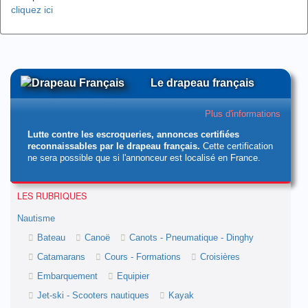
cliquez ici
Le drapeau français
Plus d'informations
Lutte contre les escroqueries, annonces certifiées
reconnaissables par le drapeau français.
Cette certification
ne sera possible que si l'annonceur est localisé en France.
LES RUBRIQUES
Nautisme
Bateau
Canoë
Canots - Pneumatique - Dinghy
Catamarans
Cours - Formations
Croisières
Embarquement
Equipier
Jet-ski - Scooters nautiques
Kayak