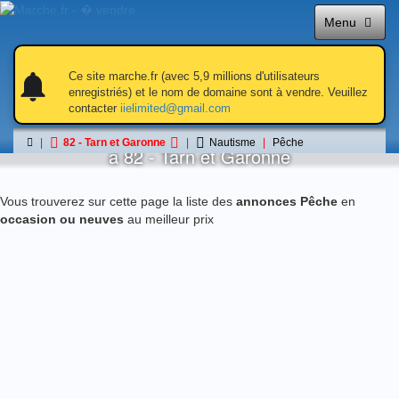
Menu
notifications
notifications
Ce site marche.fr (avec 5,9 millions d'utilisateurs
enregistriés) et le nom de domaine sont à vendre. Veuillez
contacter
iielimited@gmail.com
Pêche
82 - Tarn et Garonne
Nautisme
Pêche
á 82 - Tarn et Garonne
Vous trouverez sur cette page la liste des
annonces Pêche
en
occasion ou neuves
au meilleur prix