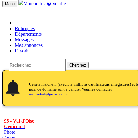
Menu
Passer une annonce!!
Rubriques
Départements
Messages
Mes annonces
Favoris
Cherchez
notifications
notifications
Ce site marche.fr (avec 5,9 millions d'utilisateurs enregistriés) et l
nom de domaine sont à vendre. Veuillez contacter
iielimited@gmail.com
95 - Val d'Oise
Génicourt
Photo
Canon