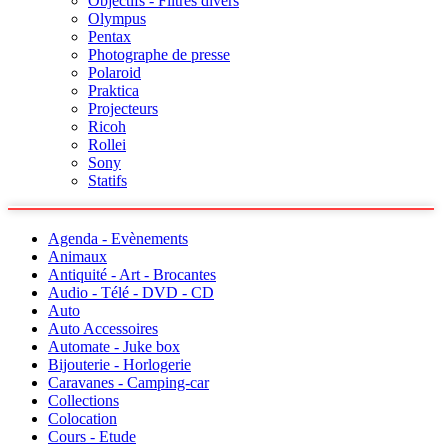
Objectifs - Filtres divers
Olympus
Pentax
Photographe de presse
Polaroid
Praktica
Projecteurs
Ricoh
Rollei
Sony
Statifs
Agenda - Evènements
Animaux
Antiquité - Art - Brocantes
Audio - Télé - DVD - CD
Auto
Auto Accessoires
Automate - Juke box
Bijouterie - Horlogerie
Caravanes - Camping-car
Collections
Colocation
Cours - Etude