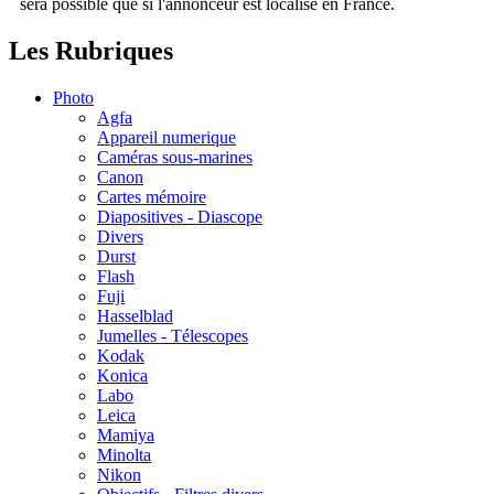
sera possible que si l'annonceur est localisé en France.
Les Rubriques
Photo
Agfa
Appareil numerique
Caméras sous-marines
Canon
Cartes mémoire
Diapositives - Diascope
Divers
Durst
Flash
Fuji
Hasselblad
Jumelles - Télescopes
Kodak
Konica
Labo
Leica
Mamiya
Minolta
Nikon