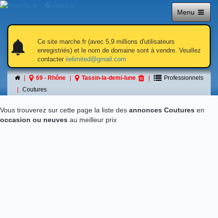
Menu
notifications
notifications
Ce site marche.fr (avec 5,9 millions d'utilisateurs
enregistriés) et le nom de domaine sont à vendre. Veuillez
contacter
iielimited@gmail.com
Coutures
69 - Rhône
Tassin-la-demi-lune
Professionnels
á Tassin-la-demi-lune
Coutures
Vous trouverez sur cette page la liste des
annonces Coutures
en
occasion ou neuves
au meilleur prix