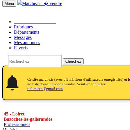
Menu
Passer une annonce!!
Rubriques
Départements
Messages
Mes annonces
Favoris
Cherchez
notifications
notifications
Ce site marche.fr (avec 5,9 millions d'utilisateurs enregistriés) et l
nom de domaine sont à vendre. Veuillez contacter
iielimited@gmail.com
45 - Loiret
Bazoches-les-gallerandes
Professionnels
Matériel