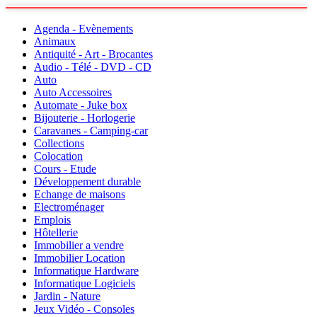
Agenda - Evènements
Animaux
Antiquité - Art - Brocantes
Audio - Télé - DVD - CD
Auto
Auto Accessoires
Automate - Juke box
Bijouterie - Horlogerie
Caravanes - Camping-car
Collections
Colocation
Cours - Etude
Développement durable
Echange de maisons
Electroménager
Emplois
Hôtellerie
Immobilier a vendre
Immobilier Location
Informatique Hardware
Informatique Logiciels
Jardin - Nature
Jeux Vidéo - Consoles