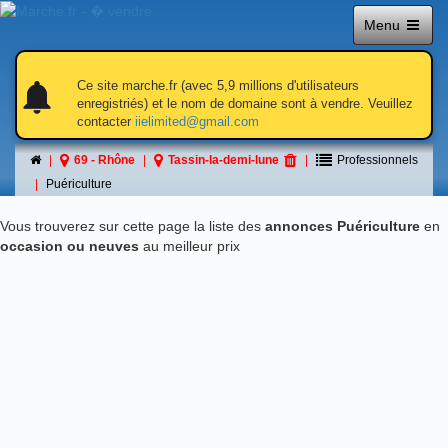
Menu
notifications
notifications
Ce site marche.fr (avec 5,9 millions d'utilisateurs
enregistriés) et le nom de domaine sont à vendre. Veuillez
contacter
iielimited@gmail.com
Puériculture
69 - Rhône
Tassin-la-demi-lune
Professionnels
á Tassin-la-demi-lune
Puériculture
Vous trouverez sur cette page la liste des
annonces Puériculture
en
occasion ou neuves
au meilleur prix