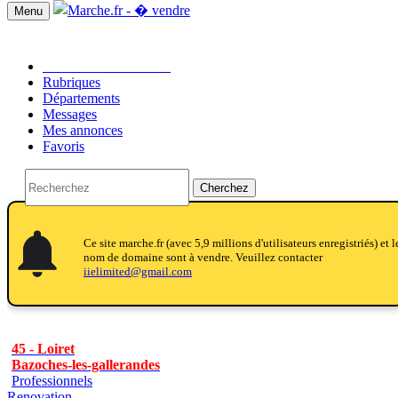
Menu
Passer une annonce!!
Rubriques
Départements
Messages
Mes annonces
Favoris
Cherchez
notifications
notifications
Ce site marche.fr (avec 5,9 millions d'utilisateurs enregistriés) et l
nom de domaine sont à vendre. Veuillez contacter
iielimited@gmail.com
45 - Loiret
Bazoches-les-gallerandes
Professionnels
Renovation